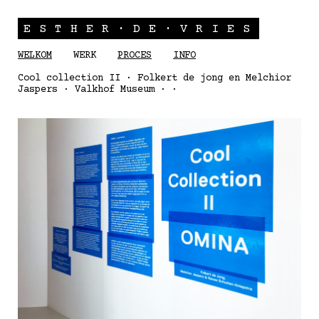
ESTHER·DE·VRIES
WELKOM
WERK
PROCES
INFO
Cool collection II · Folkert de jong en Melchior
Jaspers · Valkhof Museum · ·